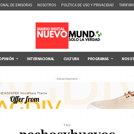
IONAL DE EMISORAS
NOSOTROS
POLÍTICA DE USO Y PRIVACIDAD
TARIFAR
OPINIÓN
INTERNACIONAL
CULTURA
PROGRAMAS
NOSO
- Advertisement -
TAG