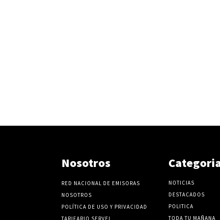
Nosotros
Categori
NOTICIAS
RED NACIONAL DE EMISORAS
DESTACADOS
NOSOTROS
POLITICA
POLÍTICA DE USO Y PRIVACIDAD
TODA TU MAÑANA
TARIFARIO SERVEL