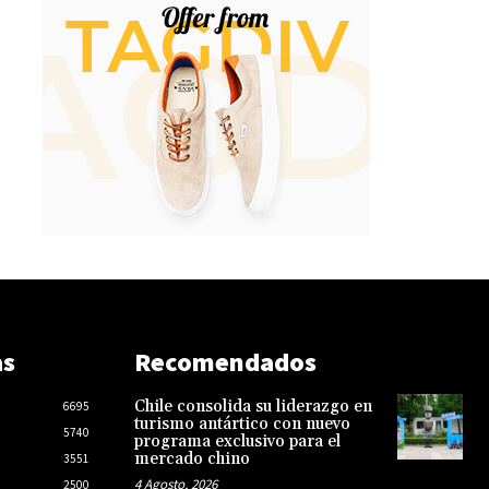
as
Recomendados
Chile consolida su liderazgo en
6695
turismo antártico con nuevo
5740
programa exclusivo para el
mercado chino
3551
4 Agosto, 2026
2500