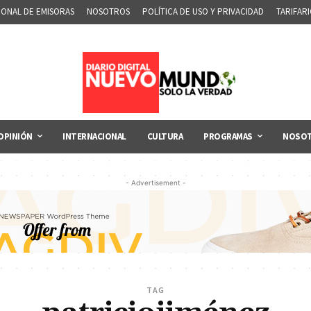
IONAL DE EMISORAS
NOSOTROS
POLÍTICA DE USO Y PRIVACIDAD
TARIFAR
OPINIÓN
INTERNACIONAL
CULTURA
PROGRAMAS
NOSO
- Advertisement -
TAG