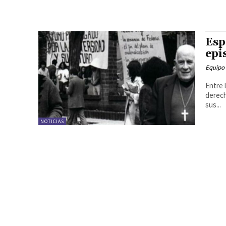
Esp
epi
Equipo
Entre 
derech
sus...
NOTICIAS