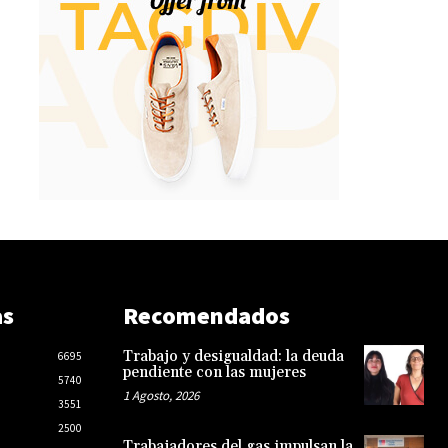
as
Recomendados
Trabajo y desigualdad: la deuda
6695
pendiente con las mujeres
5740
1 Agosto, 2026
3551
2500
Trabajadores del gas impulsan la