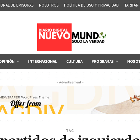
IONAL DE EMISORAS
NOSOTROS
POLÍTICA DE USO Y PRIVACIDAD
TARIFAR
OPINIÓN
INTERNACIONAL
CULTURA
PROGRAMAS
NOSO
- Advertisement -
TAG