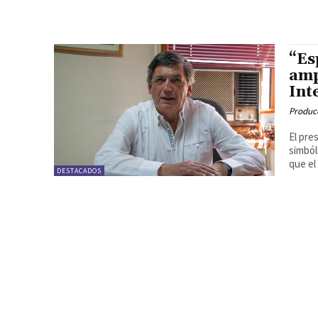
“Es
amp
Int
Produc
El pre
simból
que el 
DESTACADOS