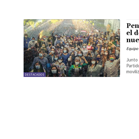
Pen
el 
nue
Equipo
Junto 
Partid
moviliz
DESTACADOS