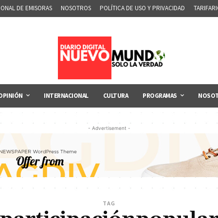
IONAL DE EMISORAS
NOSOTROS
POLÍTICA DE USO Y PRIVACIDAD
TARIFAR
OPINIÓN
INTERNACIONAL
CULTURA
PROGRAMAS
NOSO
- Advertisement -
TAG