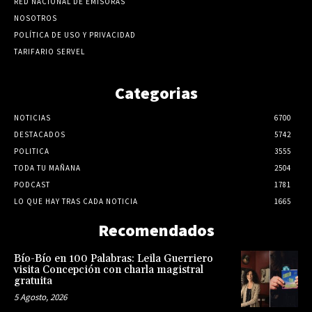
RED NACIONAL DE EMISORAS
NOSOTROS
POLÍTICA DE USO Y PRIVACIDAD
TARIFARIO SERVEL
Categorias
NOTICIAS
6700
DESTACADOS
5742
POLITICA
3555
TODA TU MAÑANA
2504
PODCAST
1781
LO QUE HAY TRAS CADA NOTICIA
1665
Recomendados
Bío-Bío en 100 Palabras: Leila Guerriero
visita Concepción con charla magistral
gratuita
5 Agosto, 2026