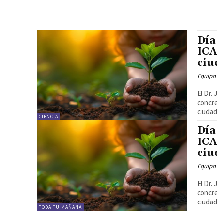
Día
ICA
ciu
Equipo
El Dr.
concre
ciudad
CIENCIA
Día
ICA
ciu
Equipo
El Dr.
concre
ciudad
TODA TU MAÑANA