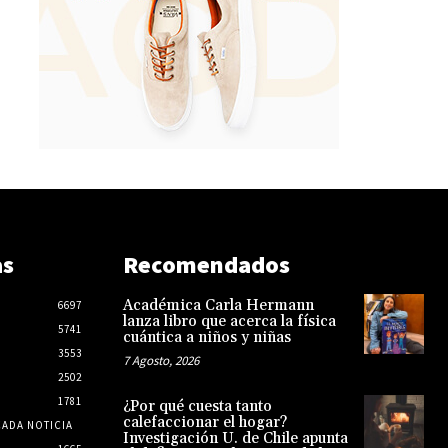
as
Recomendados
Académica Carla Hermann
6697
lanza libro que acerca la física
5741
cuántica a niños y niñas
3553
7 Agosto, 2026
2502
1781
¿Por qué cuesta tanto
calefaccionar el hogar?
CADA NOTICIA
Investigación U. de Chile apunta