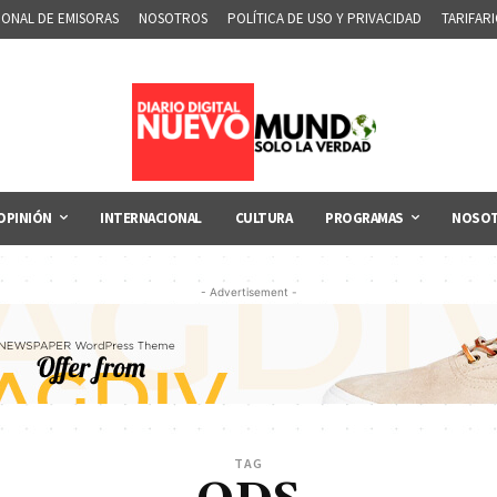
IONAL DE EMISORAS
NOSOTROS
POLÍTICA DE USO Y PRIVACIDAD
TARIFAR
OPINIÓN
INTERNACIONAL
CULTURA
PROGRAMAS
NOSO
- Advertisement -
TAG