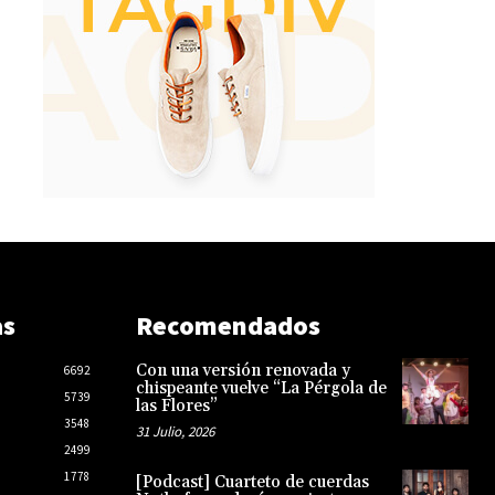
as
Recomendados
Con una versión renovada y
6692
chispeante vuelve “La Pérgola de
5739
las Flores”
3548
31 Julio, 2026
2499
1778
[Podcast] Cuarteto de cuerdas