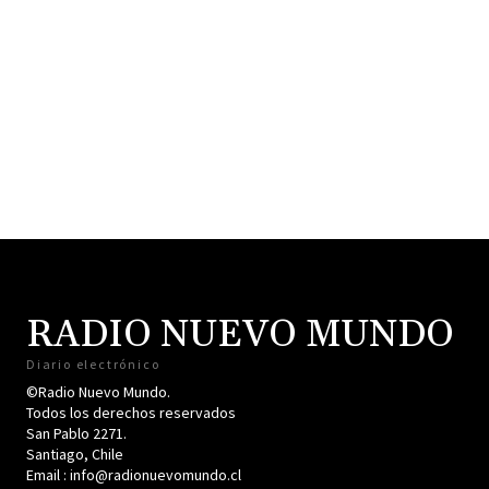
RADIO NUEVO MUNDO
Diario electrónico
©Radio Nuevo Mundo.
Todos los derechos reservados
San Pablo 2271.
Santiago, Chile
Email : info@radionuevomundo.cl