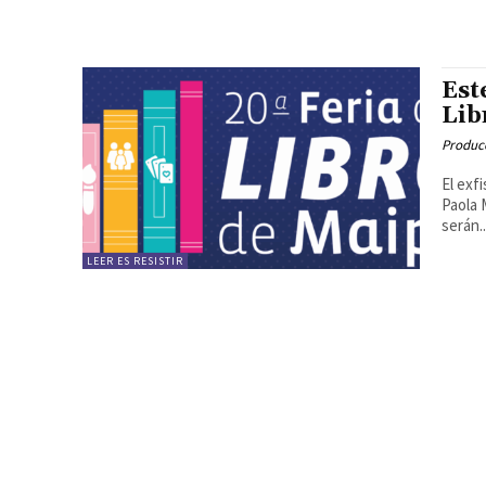
Est
Lib
Produc
El exf
Paola 
serán..
LEER ES RESISTIR