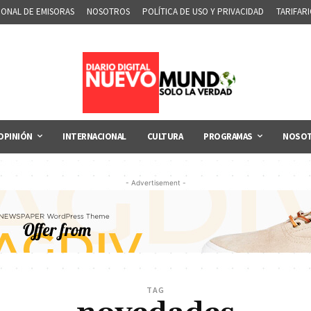
IONAL DE EMISORAS
NOSOTROS
POLÍTICA DE USO Y PRIVACIDAD
TARIFAR
OPINIÓN
INTERNACIONAL
CULTURA
PROGRAMAS
NOSO
- Advertisement -
TAG