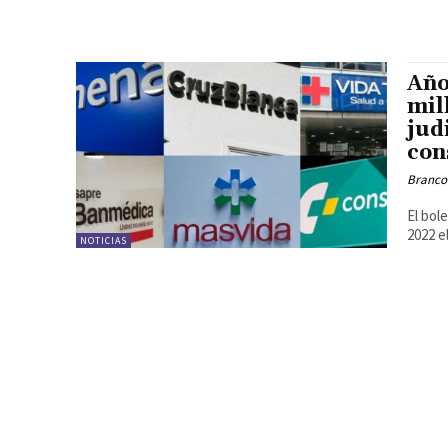
Año
mil
jud
con
Branco
El bol
2022 e
NOTICIAS