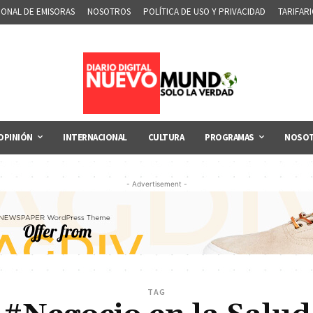
IONAL DE EMISORAS
NOSOTROS
POLÍTICA DE USO Y PRIVACIDAD
TARIFAR
OPINIÓN
INTERNACIONAL
CULTURA
PROGRAMAS
NOSO
- Advertisement -
TAG