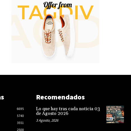
as
Recomendados
Lo que hay tras cada noticia 03
6695
de Agosto 2026
5740
3 Agosto, 2026
3551
2500