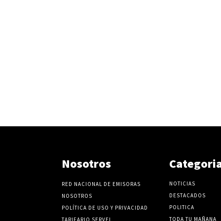
Nosotros
Categori
NOTICIAS
RED NACIONAL DE EMISORAS
DESTACADOS
NOSOTROS
POLITICA
POLÍTICA DE USO Y PRIVACIDAD
TODA TU MAÑANA
TARIFARIO SERVEL