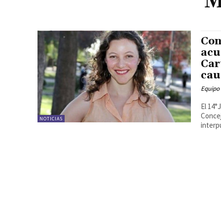
M
Con
acu
Car
cau
Equipo
El 14°
Concej
NOTICIAS
interp