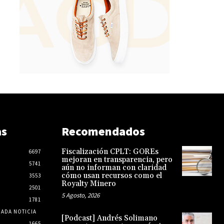
as
Recomendados
Fiscalización CPLT: GOREs
6697
mejoran en transparencia, pero
5741
aún no informan con claridad
cómo usan recursos como el
3553
Royalty Minero
2501
5 Agosto, 2026
1781
CADA NOTICIA
[Podcast] Andrés Solimano
1665