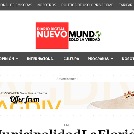
IONAL DE EMISORAS
NOSOTROS
POLÍTICA DE USO Y PRIVACIDAD
TARIFAR
OPINIÓN
INTERNACIONAL
CULTURA
PROGRAMAS
NOSO
- Advertisement -
TAG