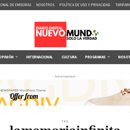
IONAL DE EMISORAS
NOSOTROS
POLÍTICA DE USO Y PRIVACIDAD
TARIFAR
OPINIÓN
INTERNACIONAL
CULTURA
PROGRAMAS
NOSO
- Advertisement -
TAG