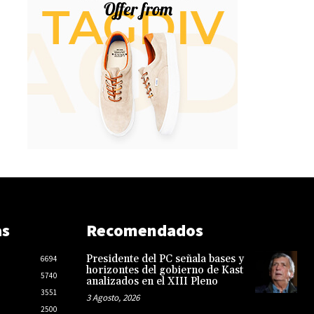
as
Recomendados
Presidente del PC señala bases y
6694
horizontes del gobierno de Kast
5740
analizados en el XIII Pleno
3551
3 Agosto, 2026
2500