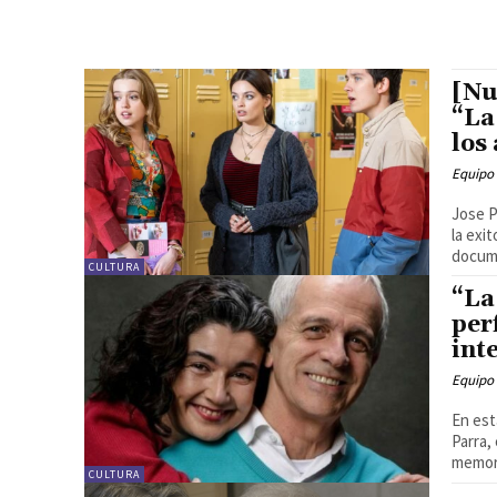
[Nu
“La
los
Equipo
Jose P
la exi
docume
CULTURA
“La
per
int
Equipo
En est
Parra,
memori
CULTURA