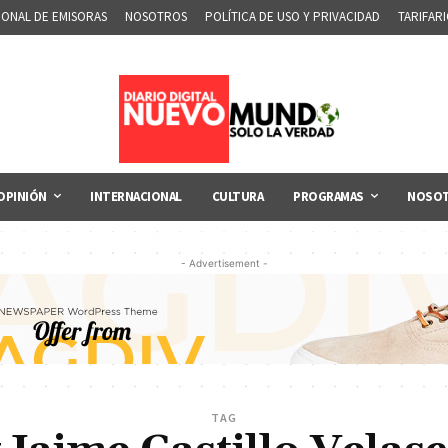
IONAL DE EMISORAS
NOSOTROS
POLÍTICA DE USO Y PRIVACIDAD
TARIFAR
OPINIÓN
INTERNACIONAL
CULTURA
PROGRAMAS
NOSO
- Advertisement -
TAG