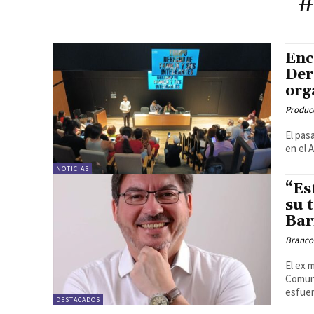
#
Enc
Der
org
Produc
El pas
en el 
NOTICIAS
“Es
su 
Bar
Branco
El ex 
Comuni
esfuer
DESTACADOS