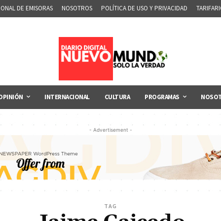
IONAL DE EMISORAS
NOSOTROS
POLÍTICA DE USO Y PRIVACIDAD
TARIFAR
OPINIÓN
INTERNACIONAL
CULTURA
PROGRAMAS
NOSO
- Advertisement -
TAG