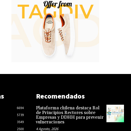
as
Recomendados
Plataforma chilena destaca Rol
6694
de Principios Rectores sobre
5739
Empresas y DDHH para prevenir
vulneraciones
3549
4 Agosto, 2026
2500