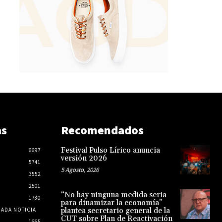
as
Recomendados
Festival Pulso Lírico anuncia
6697
versión 2026
5741
5 Agosto, 2026
3552
2501
“No hay ninguna medida seria
1780
para dinamizar la economía”
CADA NOTICIA
plantea secretario general de la
CUT sobre Plan de Reactivación
1665