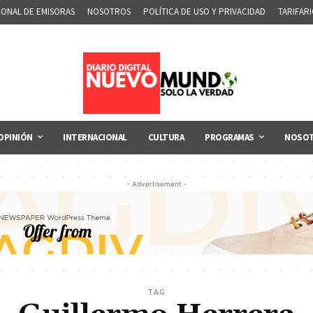
IONAL DE EMISORAS
NOSOTROS
POLÍTICA DE USO Y PRIVACIDAD
TARIFAR
OPINIÓN
INTERNACIONAL
CULTURA
PROGRAMAS
NOSO
- Advertisement -
TAG