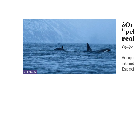
¿Or
“pe
rea
Equipo
Aunque
intimi
Especi
CIENCIA