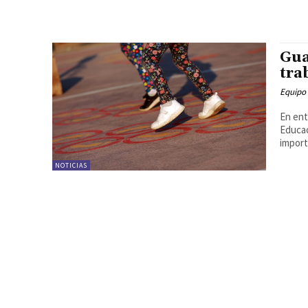
Gua
tra
Equipo
En ent
Educac
import
NOTICIAS