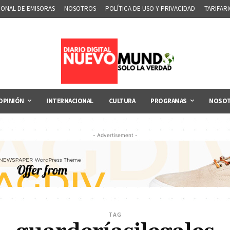
IONAL DE EMISORAS
NOSOTROS
POLÍTICA DE USO Y PRIVACIDAD
TARIFAR
OPINIÓN
INTERNACIONAL
CULTURA
PROGRAMAS
NOSO
- Advertisement -
TAG