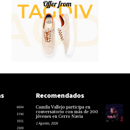
as
Recomendados
Camila Vallejo participa en
6694
conversatorio con más de 200
5740
jóvenes en Cerro Navia
3551
1 Agosto, 2026
2500