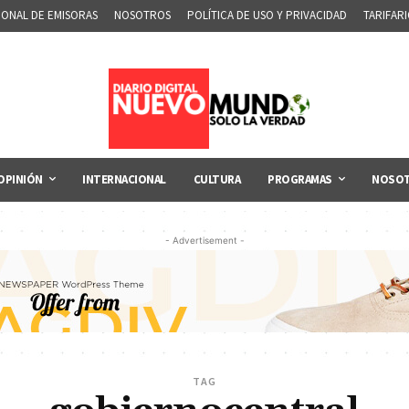
IONAL DE EMISORAS
NOSOTROS
POLÍTICA DE USO Y PRIVACIDAD
TARIFAR
OPINIÓN
INTERNACIONAL
CULTURA
PROGRAMAS
NOSO
- Advertisement -
TAG