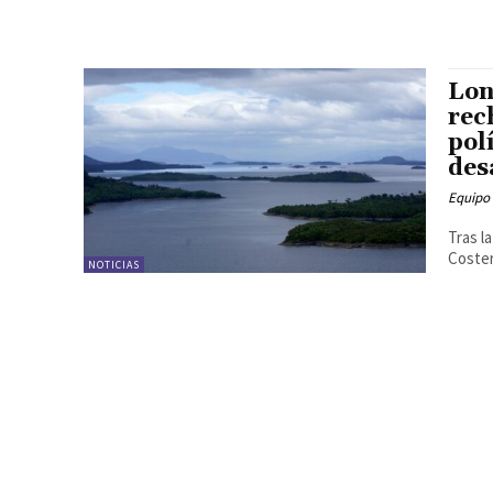
Lon
rec
pol
des
Equipo
Tras l
Coster
NOTICIAS