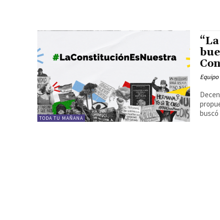
“La
bue
Con
Equipo
Decena
propue
buscó 
TODA TU MAÑANA