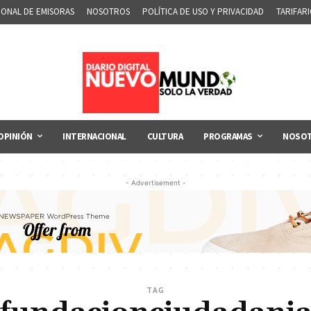
IONAL DE EMISORAS
NOSOTROS
POLÍTICA DE USO Y PRIVACIDAD
TARIFAR
OPINIÓN
INTERNACIONAL
CULTURA
PROGRAMAS
NOSO
- Advertisement -
TAG