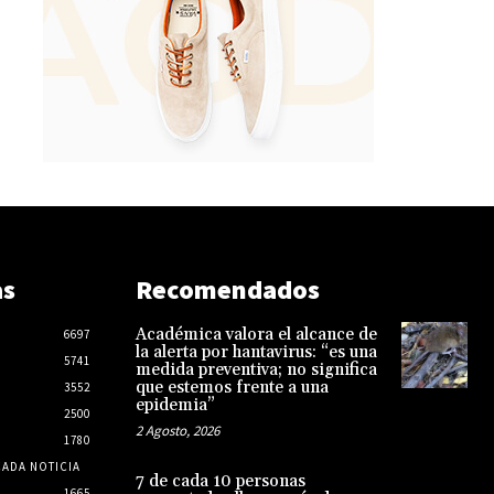
as
Recomendados
Académica valora el alcance de
6697
la alerta por hantavirus: “es una
5741
medida preventiva; no significa
que estemos frente a una
3552
epidemia”
2500
2 Agosto, 2026
1780
CADA NOTICIA
7 de cada 10 personas
1665