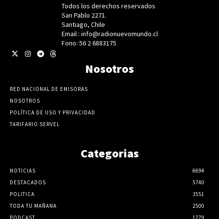
Todos los derechos reservados
San Pablo 2271.
Santiago, Chile
Email : info@radionuevomundo.cl
Fono: 56 2 6883175
Nosotros
RED NACIONAL DE EMISORAS
NOSOTROS
POLÍTICA DE USO Y PRIVACIDAD
TARIFARIO SERVEL
Categorias
NOTICIAS
6694
DESTACADOS
5740
POLITICA
3551
TODA TU MAÑANA
2500
PODCAST
1779