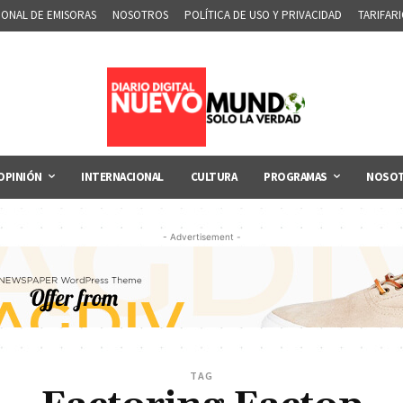
IONAL DE EMISORAS
NOSOTROS
POLÍTICA DE USO Y PRIVACIDAD
TARIFAR
OPINIÓN
INTERNACIONAL
CULTURA
PROGRAMAS
NOSO
- Advertisement -
TAG