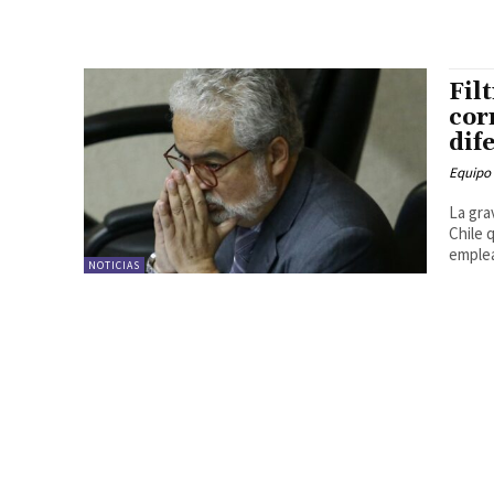
Fil
cor
dif
Equipo
La gra
Chile 
emplea
NOTICIAS