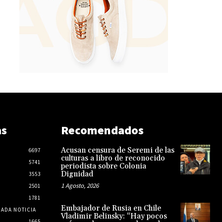
as
Recomendados
Acusan censura de Seremi de las
6697
culturas a libro de reconocido
5741
periodista sobre Colonia
Dignidad
3553
1 Agosto, 2026
2501
1781
Embajador de Rusia en Chile
CADA NOTICIA
Vladimir Belinsky: “Hay pocos
1665