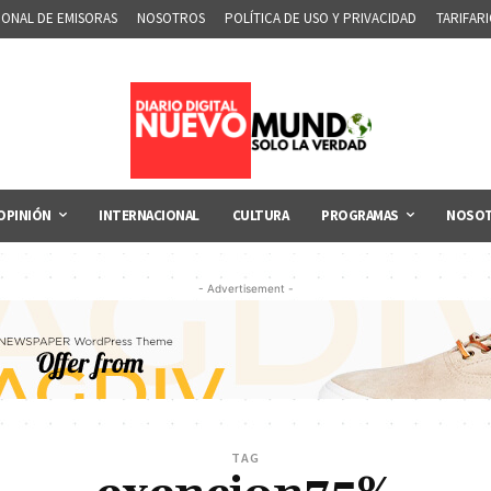
IONAL DE EMISORAS
NOSOTROS
POLÍTICA DE USO Y PRIVACIDAD
TARIFAR
OPINIÓN
INTERNACIONAL
CULTURA
PROGRAMAS
NOSO
- Advertisement -
TAG