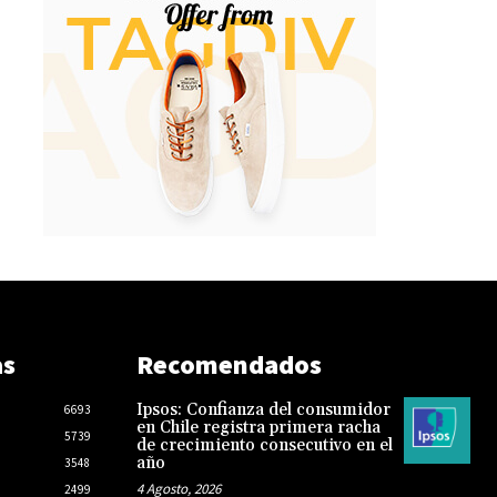
as
Recomendados
Ipsos: Confianza del consumidor
6693
en Chile registra primera racha
5739
de crecimiento consecutivo en el
año
3548
4 Agosto, 2026
2499