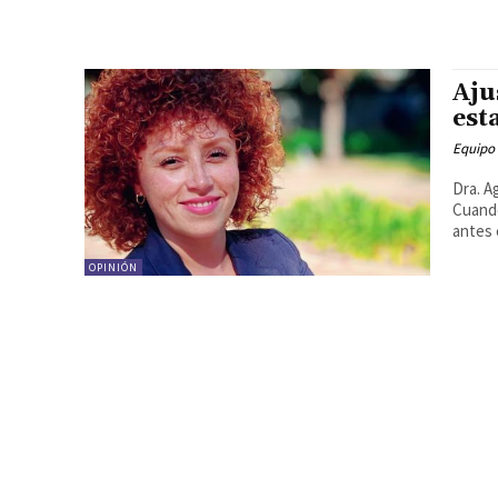
Aju
est
Equipo
Dra. A
Cuando
antes 
OPINIÓN