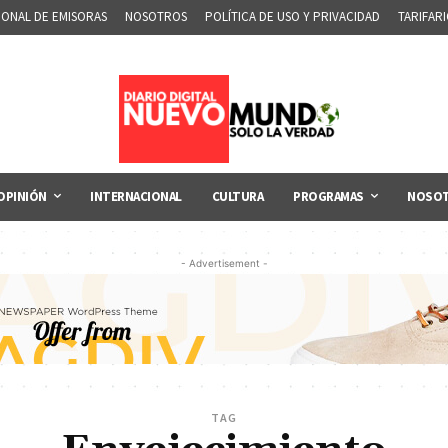
IONAL DE EMISORAS
NOSOTROS
POLÍTICA DE USO Y PRIVACIDAD
TARIFAR
OPINIÓN
INTERNACIONAL
CULTURA
PROGRAMAS
NOSO
- Advertisement -
TAG