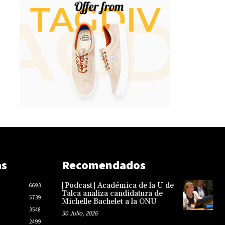
as
Recomendados
[Podcast] Académica de la U de
6693
Talca analiza candidatura de
5739
Michelle Bachelet a la ONU
3548
30 Julio, 2026
2499