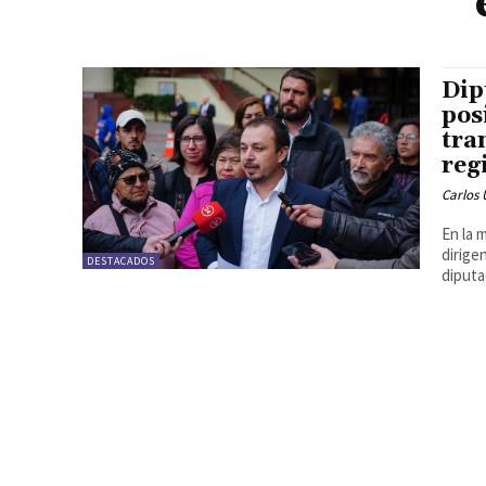
Dip
pos
tra
reg
Carlos 
En la 
dirige
DESTACADOS
diputa