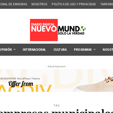
IONAL DE EMISORAS
NOSOTROS
POLÍTICA DE USO Y PRIVACIDAD
TARIFAR
OPINIÓN
INTERNACIONAL
CULTURA
PROGRAMAS
NOSO
- Advertisement -
TAG