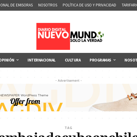
IONAL DE EMISORAS
NOSOTROS
POLÍTICA DE USO Y PRIVACIDAD
TARIFAR
OPINIÓN
INTERNACIONAL
CULTURA
PROGRAMAS
NOSO
- Advertisement -
TAG