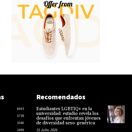
as
Recomendados
Estudiantes LGBTIQ+ en la
6693
universidad: estudio revela los
5739
desafíos que enfrentan jóvenes
de diversidad sexo-genérica
3548
31 Julio, 2026
2499