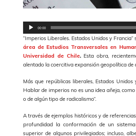
R
00:00
e
“Imperios Liberales. Estados Unidos y Francia” se
p
área de Estudios Transversales en Humani
r
Universidad de Chile
.
Esta obra, recientem
o
alentado la coercitiva expansión geopolítica d
d
u
Más que repúblicas liberales, Estados Unidos y
c
Hablar de imperios no es una idea añeja, como
t
o de algún tipo de radicalismo”.
o
r
A través de ejemplos históricos y de referenci
d
profundidad la conformación de un sistema
e
superior de algunos privilegiados; incluso, al