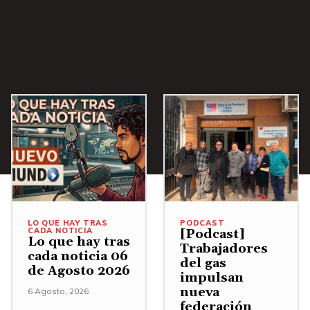
i
b
a
/
A
b
a
j
o
p
a
r
LO QUE HAY TRAS
PODCAST
CADA NOTICIA
[Podcast]
Lo que hay tras
a
Trabajadores
cada noticia 06
a
del gas
de Agosto 2026
impulsan
u
nueva
6 Agosto, 2026
m
federación