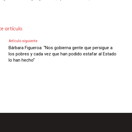
l
a
s
e artículo
d
e
Artículo siguiente
F
Bárbara Figueroa: “Nos gobierna gente que persigue a
los pobres y cada vez que han podido estafar al Estado
l
lo han hecho”
e
c
h
a
s
A
r
r