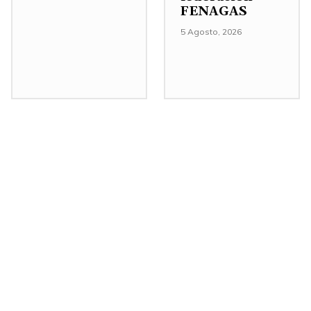
FENAGAS
e
n
5 Agosto, 2026
t
a
r
o
d
i
s
m
i
n
u
i
r