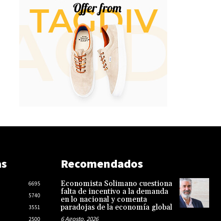
as
Recomendados
Economista Solimano cuestiona
6695
falta de incentivo a la demanda
5740
en lo nacional y comenta
paradojas de la economía global
3551
6 Agosto, 2026
2500