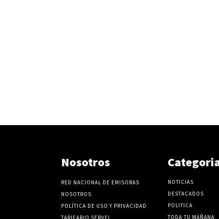
Nosotros
Categori
NOTICIAS
RED NACIONAL DE EMISORAS
DESTACADOS
NOSOTROS
POLITICA
POLÍTICA DE USO Y PRIVACIDAD
TODA TU MAÑANA
TARIFARIO SERVEL