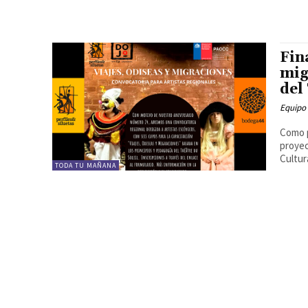
Fina
mig
del
Equipo
Como p
proyec
Cultur
TODA TU MAÑANA