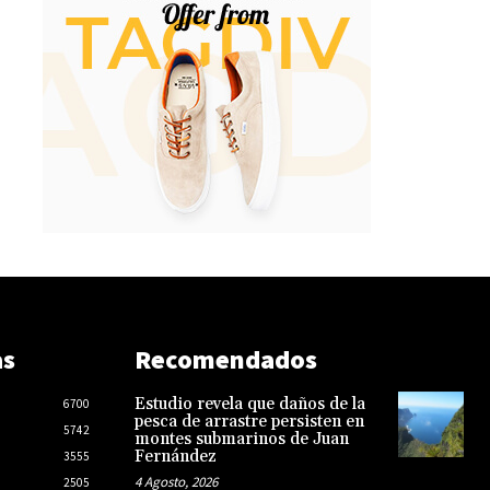
as
Recomendados
Estudio revela que daños de la
6700
pesca de arrastre persisten en
5742
montes submarinos de Juan
Fernández
3555
4 Agosto, 2026
2505