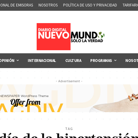
IONAL DE EMISORAS
NOSOTROS
POLÍTICA DE USO Y PRIVACIDAD
TARIFAR
OPINIÓN
INTERNACIONAL
CULTURA
PROGRAMAS
NOSO
- Advertisement -
TAG