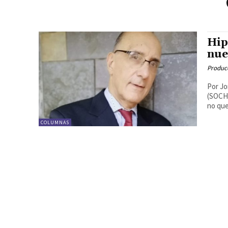
Hip
nue
Produc
Por Jo
(SOCHI
no quer
COLUMNAS