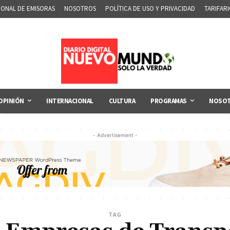
IONAL DE EMISORAS
NOSOTROS
POLÍTICA DE USO Y PRIVACIDAD
TARIFAR
OPINIÓN
INTERNACIONAL
CULTURA
PROGRAMAS
NOSO
- Advertisement -
TAG