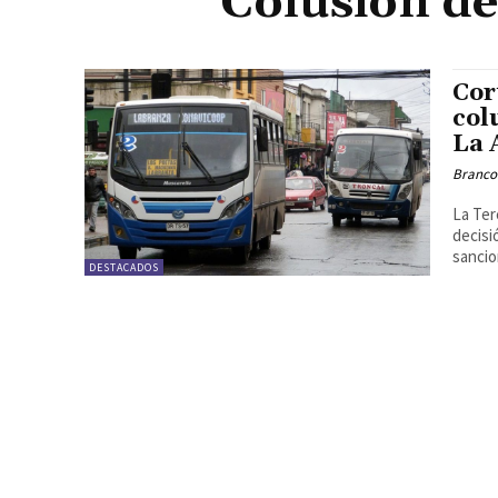
Colusión de
Cor
col
La 
Branco
La Ter
decisi
sancion
DESTACADOS