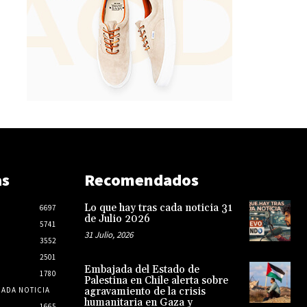
as
Recomendados
Lo que hay tras cada noticia 31
6697
de Julio 2026
5741
31 Julio, 2026
3552
2501
Embajada del Estado de
1780
Palestina en Chile alerta sobre
CADA NOTICIA
agravamiento de la crisis
humanitaria en Gaza y
1665