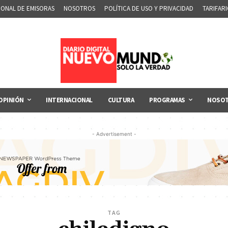
IONAL DE EMISORAS
NOSOTROS
POLÍTICA DE USO Y PRIVACIDAD
TARIFAR
OPINIÓN
INTERNACIONAL
CULTURA
PROGRAMAS
NOSO
- Advertisement -
TAG