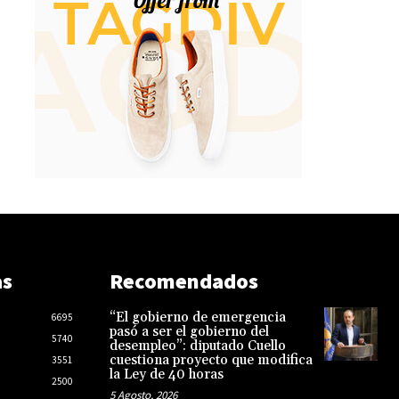
as
Recomendados
“El gobierno de emergencia
6695
pasó a ser el gobierno del
5740
desempleo”: diputado Cuello
cuestiona proyecto que modifica
3551
la Ley de 40 horas
2500
5 Agosto, 2026