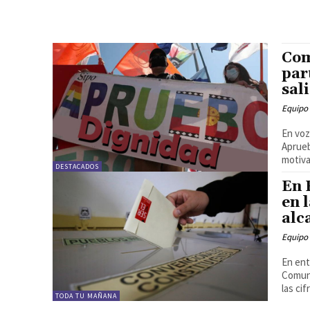
Com
par
sal
Equipo
En voz
Aprueb
motiva
DESTACADOS
En 
en 
alc
Equipo
En ent
Comuni
las cif
TODA TU MAÑANA