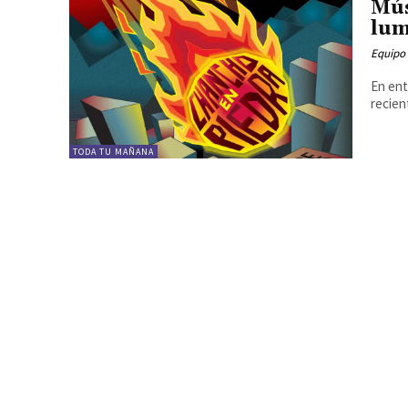
Mús
lum
Equipo
En ent
recien
TODA TU MAÑANA