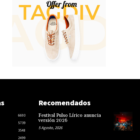
as
Recomendados
Festival Pulso Lírico anuncia
6693
versión 2026
5739
5 Agosto, 2026
3548
2499