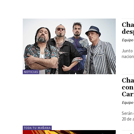
Cha
des
Equipo
Junto 
nacion
NOTICIAS
Cha
con
Car
Equipo
Serán 
20 de a
TODA TU MAÑANA