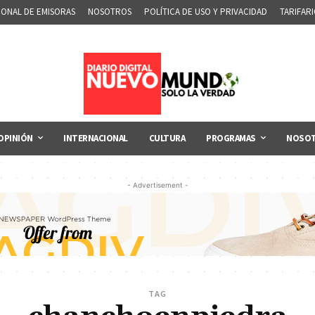
IONAL DE EMISORAS
NOSOTROS
POLÍTICA DE USO Y PRIVACIDAD
TARIFAR
OPINIÓN
INTERNACIONAL
CULTURA
PROGRAMAS
NOSO
- Advertisement -
TAG