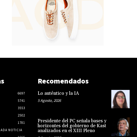
as
Recomendados
Lo auténtico y la IA
6697
5 Agosto, 2026
5741
3553
2502
Presidente del PC señala bases y
1781
horizontes del gobierno de Kast
CADA NOTICIA
analizados en el XIII Pleno