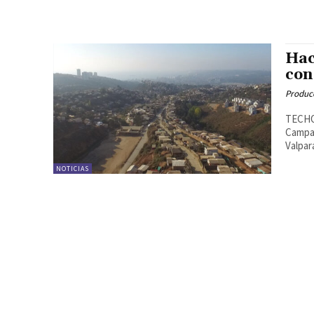
Hac
con
Produc
TECHO-
Campam
Valpar
NOTICIAS