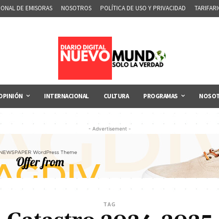
IONAL DE EMISORAS
NOSOTROS
POLÍTICA DE USO Y PRIVACIDAD
TARIFAR
OPINIÓN
INTERNACIONAL
CULTURA
PROGRAMAS
NOSO
- Advertisement -
TAG