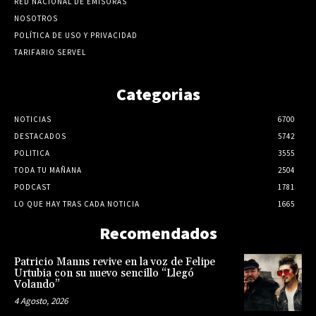
RED NACIONAL DE EMISORAS
NOSOTROS
POLÍTICA DE USO Y PRIVACIDAD
TARIFARIO SERVEL
Categorias
NOTICIAS
6700
DESTACADOS
5742
POLITICA
3555
TODA TU MAÑANA
2504
PODCAST
1781
LO QUE HAY TRAS CADA NOTICIA
1665
Recomendados
Patricio Manns revive en la voz de Felipe
Urtubia con su nuevo sencillo “Llegó
Volando”
4 Agosto, 2026