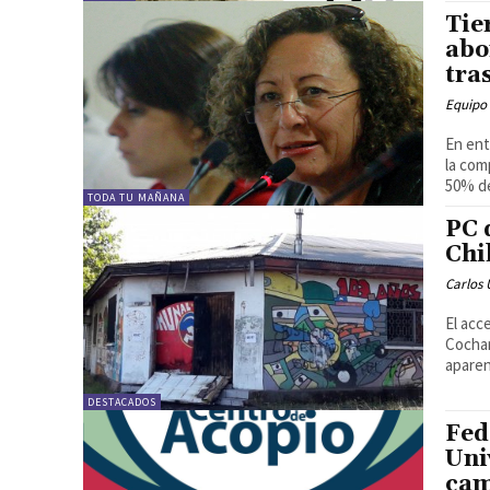
Tie
abo
tra
Equipo
En ent
la com
50% de
TODA TU MAÑANA
PC 
Chi
Carlos 
El acc
Cochar
aparen
DESTACADOS
Fed
Uni
cam