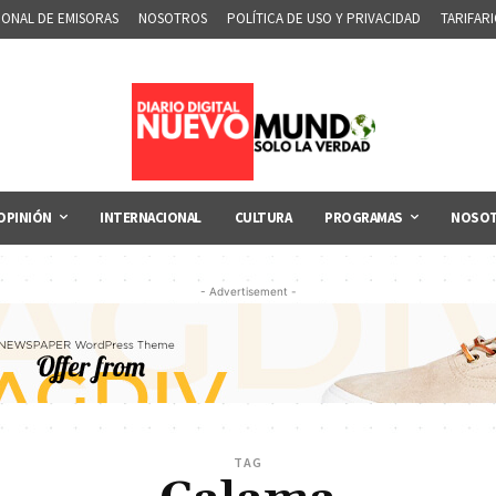
IONAL DE EMISORAS
NOSOTROS
POLÍTICA DE USO Y PRIVACIDAD
TARIFAR
OPINIÓN
INTERNACIONAL
CULTURA
PROGRAMAS
NOSO
- Advertisement -
TAG