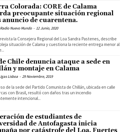
rra Colorada: CORE de Calama
rda preocupante situación regional
s anuncio de cuarentena.
 Radio Nuevo Mundo
-
12 Junio, 2020
revista la Consejera Regional del Loa Sandra Pastenes, describe
pleja situación de Calama y cuestiona la reciente entrega menor al
...
de Chile denuncia ataque a sede en
llán y montaje en Calama
Ugas Lisboa
-
29 Noviembre, 2019
eso de la sede del Partido Comunista de Chillán, ubicada en calle
cas con Brasil, resultó con daños tras un incendio
temente intencional...
eración de estudiantes de
versidad de Antofagasta inicia
paña por catástrofe del Loa. Fuertes