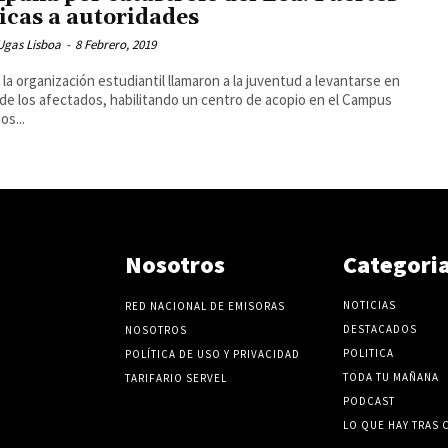
ticas a autoridades
Ugas Lisboa
-
8 Febrero, 2019
la organización estudiantil llamaron a la juventud a levantarse en
de los afectados, habilitando un centro de acopio en el Campus
s...
Nosotros
Categori
NOTICIAS
RED NACIONAL DE EMISORAS
DESTACADOS
NOSOTROS
POLITICA
POLÍTICA DE USO Y PRIVACIDAD
TODA TU MAÑANA
TARIFARIO SERVEL
PODCAST
LO QUE HAY TRAS 