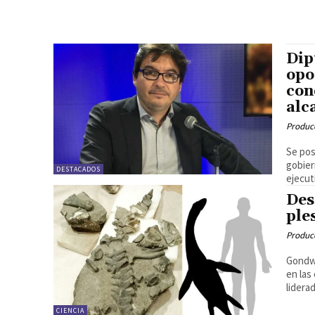
Dip
opo
con
alc
Produc
Se pos
gobier
DESTACADOS
ejecuti
Des
ple
Produc
Gondwa
en las
liderad
CIENCIA