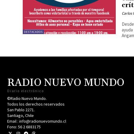
crí
Carlos 
Desde 
ayuda 
DESTACADOS
Angamo
RADIO NUEVO MUNDO
Diario electrónico
©Radio Nuevo Mundo.
Todos los derechos reservados
San Pablo 2271.
Santiago, Chile
Email : info@radionuevomundo.cl
Fono: 56 2 6883175