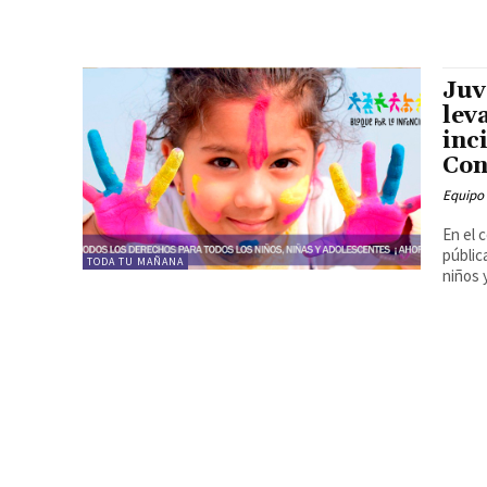
Juv
lev
inc
Con
Equipo
En el 
públic
TODA TU MAÑANA
niños y