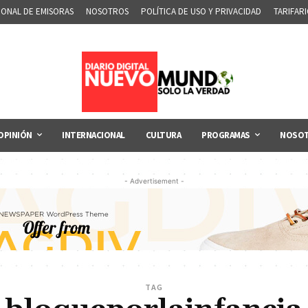
IONAL DE EMISORAS
NOSOTROS
POLÍTICA DE USO Y PRIVACIDAD
TARIFAR
OPINIÓN
INTERNACIONAL
CULTURA
PROGRAMAS
NOSO
- Advertisement -
TAG