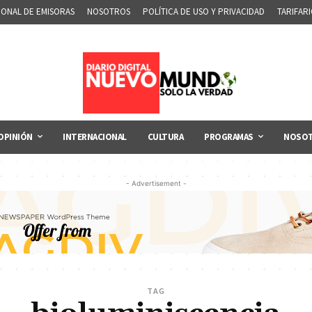
IONAL DE EMISORAS
NOSOTROS
POLÍTICA DE USO Y PRIVACIDAD
TARIFAR
OPINIÓN
INTERNACIONAL
CULTURA
PROGRAMAS
NOSO
- Advertisement -
TAG