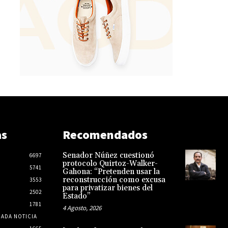
as
Recomendados
Senador Núñez cuestionó
6697
protocolo Quirtoz-Walker-
5741
Gahona: “Pretenden usar la
reconstrucción como excusa
3553
para privatizar bienes del
2502
Estado”
1781
4 Agosto, 2026
CADA NOTICIA