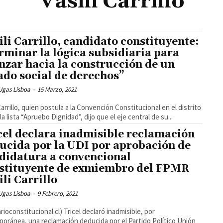
Vasili Carrillo
ili Carrillo, candidato constituyente:
rminar la lógica subsidiaria para
nzar hacia la construcción de un
ado social de derechos”
Ugas Lisboa
-
15 Marzo, 2021
 Carrillo, quien postula a la Convención Constitucional en el distrito
la lista “Apruebo Dignidad”, dijo que el eje central de su...
cel declara inadmisible reclamación
ucida por la UDI por aprobación de
didatura a convencional
stituyente de exmiembro del FPMR
ili Carrillo
Ugas Lisboa
-
9 Febrero, 2021
arioconstitucional.cl) Tricel declaró inadmisible, por
oránea, una reclamación deducida por el Partido Político Unión