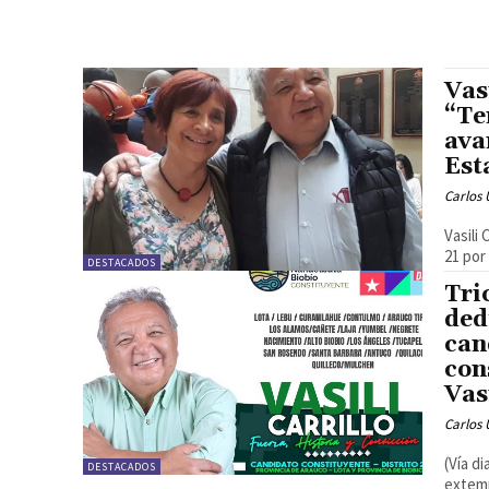
Vas
“Te
ava
Est
Carlos 
Vasili
21 por 
DESTACADOS
Tri
ded
can
con
Vas
Carlos 
(Vía di
DESTACADOS
extemp