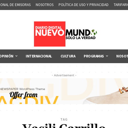
IONAL DE EMISORAS
NOSOTROS
POLÍTICA DE USO Y PRIVACIDAD
TARIFAR
OPINIÓN
INTERNACIONAL
CULTURA
PROGRAMAS
NOSO
- Advertisement -
TAG