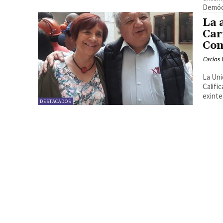
Demócr
La 
Car
Con
Carlos 
La Uni
Califi
exinte
DESTACADOS