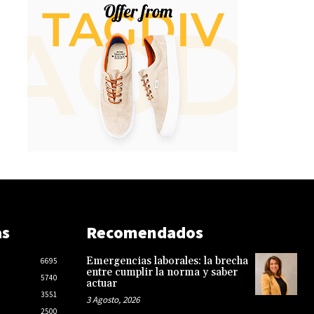
as
Recomendados
Emergencias laborales: la brecha
6695
entre cumplir la norma y saber
5740
actuar
3551
3 Agosto, 2026
2500