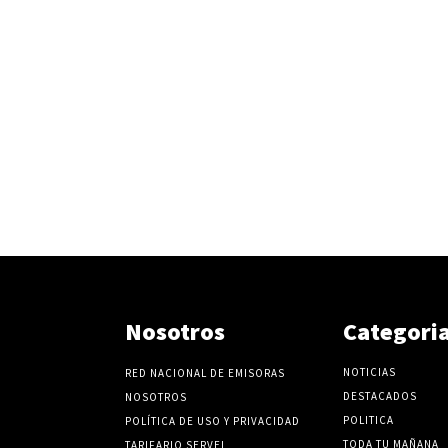
Nosotros
Categori
NOTICIAS
RED NACIONAL DE EMISORAS
DESTACADOS
NOSOTROS
POLITICA
POLÍTICA DE USO Y PRIVACIDAD
TODA TU MAÑANA
TARIFARIO SERVEL