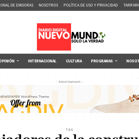
IONAL DE EMISORAS
NOSOTROS
POLÍTICA DE USO Y PRIVACIDAD
TARIFAR
OPINIÓN
INTERNACIONAL
CULTURA
PROGRAMAS
NOSO
- Advertisement -
TAG