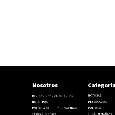
Nosotros
Categori
NOTICIAS
RED NACIONAL DE EMISORAS
DESTACADOS
NOSOTROS
POLITICA
POLÍTICA DE USO Y PRIVACIDAD
TODA TU MAÑANA
TARIFARIO SERVEL