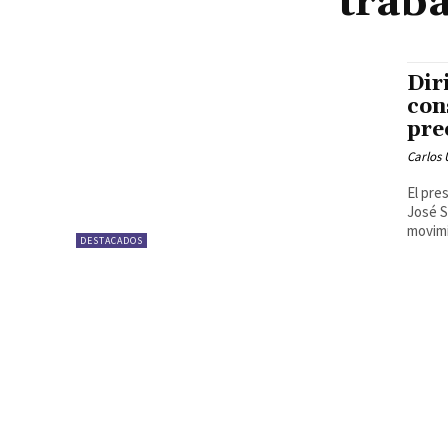
traba
Dir
con
pre
Carlos 
El pre
José S
movimi
DESTACADOS