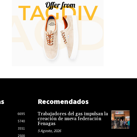
as
Recomendados
Trabajadores del gas impulsan la
6695
creación de nueva federación
5740
Fenagas
3551
5 Agosto, 2026
2500