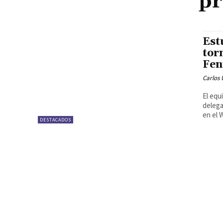
pr
Est
tor
Fen
Carlos 
El equ
delega
en el 
DESTACADOS