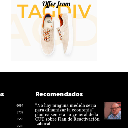
as
Recomendados
“No hay ninguna medida seria
6694
para dinamizar la economía”
5739
plantea secretario general de la
CUT sobre Plan de Reactivación
3550
Laboral
2500