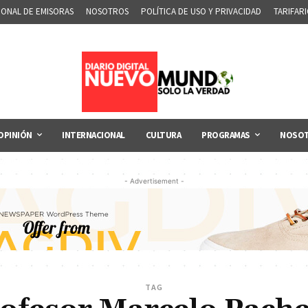
IONAL DE EMISORAS
NOSOTROS
POLÍTICA DE USO Y PRIVACIDAD
TARIFAR
OPINIÓN
INTERNACIONAL
CULTURA
PROGRAMAS
NOSO
- Advertisement -
TAG