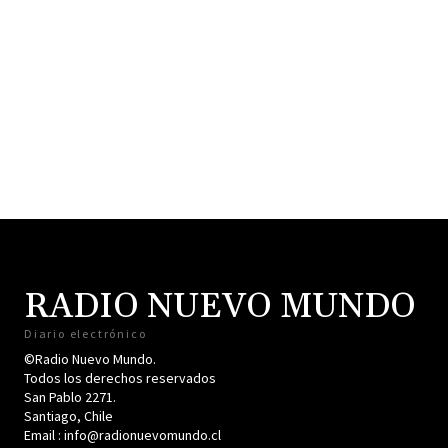
RADIO NUEVO MUNDO
Diario electrónico
©Radio Nuevo Mundo.
Todos los derechos reservados
San Pablo 2271.
Santiago, Chile
Email : info@radionuevomundo.cl