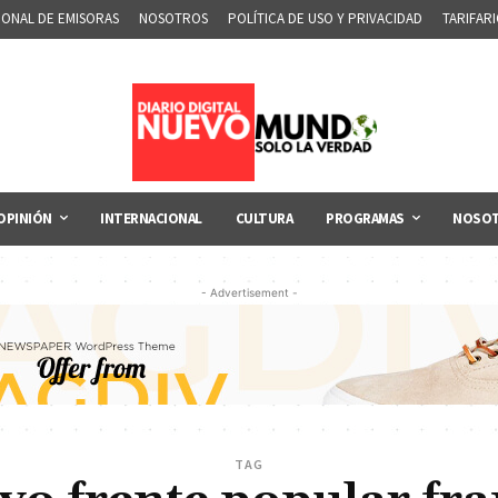
IONAL DE EMISORAS
NOSOTROS
POLÍTICA DE USO Y PRIVACIDAD
TARIFAR
OPINIÓN
INTERNACIONAL
CULTURA
PROGRAMAS
NOSO
- Advertisement -
TAG