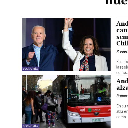
nue
And
can
sem
Chi
Produc
El esp
la ree
ECONOMÍA
como..
And
alz
Produc
En su 
alza e
como..
ECONOMÍA