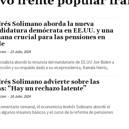
vo frente popular fra
rés Solimano aborda la nueva
didatura demócrata en EE.UU. y una
ana crucial para las pensiones en
le
cion
-
23 Julio, 2024
ecialista abordó la renuncia del mandatario de EE.UU Joe Biden a
lección y su respaldo dado a su vicepresidenta, Kamala Harris,
.
rés Solimano advierte sobre las
as: “Hay un rechazo latente”
cion
-
18 Julio, 2024
comentario semanal, el economista Andrés Solimano abordó el
n algunos insumos básicos y el curso de la reforma de pensiones
.