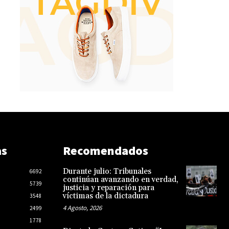
as
Recomendados
Durante julio: Tribunales
6692
continúan avanzando en verdad,
5739
justicia y reparación para
víctimas de la dictadura
3548
4 Agosto, 2026
2499
1778