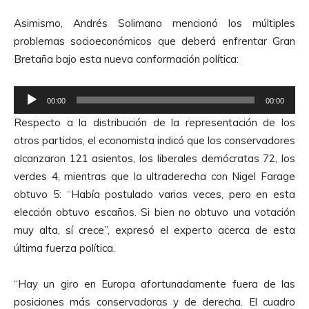
u
Asimismo, Andrés Solimano mencionó los múltiples
d
problemas socioeconómicos que deberá enfrentar Gran
i
Bretaña bajo esta nueva conformación política:
o
R
00:00
00:00
e
Respecto a la distribución de la representación de los
p
otros partidos, el economista indicó que los conservadores
r
alcanzaron 121 asientos, los liberales demócratas 72, los
o
verdes 4, mientras que la ultraderecha con Nigel Farage
d
obtuvo 5: “Había postulado varias veces, pero en esta
u
elección obtuvo escaños. Si bien no obtuvo una votación
c
muy alta, sí crece”, expresó el experto acerca de esta
t
última fuerza política.
o
r
“Hay un giro en Europa afortunadamente fuera de las
d
posiciones más conservadoras y de derecha. El cuadro