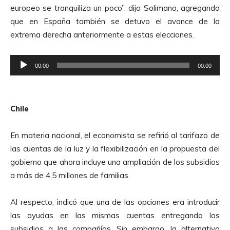
e
europeo se tranquiliza un poco”, dijo Solimano, agregando
A
que en España también se detuvo el avance de la
u
extrema derecha anteriormente a estas elecciones.
d
i
R
o
00:00
00:00
e
p
r
Chile
o
d
En materia nacional, el economista se refirió al tarifazo de
u
las cuentas de la luz y la flexibilización en la propuesta del
c
gobierno que ahora incluye una ampliación de los subsidios
t
a más de 4,5 millones de familias.
o
r
Al respecto, indicó que una de las opciones era introducir
d
las ayudas en las mismas cuentas entregando los
e
subsidios a las compañías. Sin embargo, la alternativa