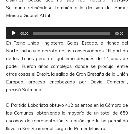
Solimano refiriéndose también a la dimisión del Primer
Ministro Gabriel Attal:
R
00:00
00:00
e
En Reino Unido -Inglaterra, Gales, Escocia, e Irlanda del
p
Norte- hubo una derrota de los conservadores. “El partido
r
de los Tories perdió el gobierno después de 14 años de
o
poder. Fueron años complejos, donde se produjo, entre
d
otras cosas el Brexit, la salida de Gran Bretaña de la Unión
u
Europea, proceso encabezado por David Cameron”,
c
precisó Solimano.
t
o
El Partido Laborista obtuvo 412 asientos en la Cámara de
r
los Comunes, obteniendo la mayoría de un total de 650
d
escaños de representación, situación que le ha permitido
e
llevar a Keir Starmer al cargo de Primer Ministro .
A