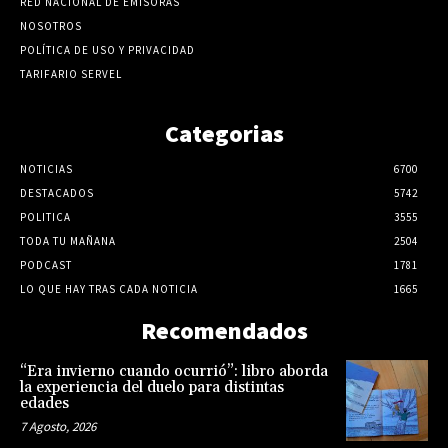
RED NACIONAL DE EMISORAS
NOSOTROS
POLÍTICA DE USO Y PRIVACIDAD
TARIFARIO SERVEL
Categorias
NOTICIAS
6700
DESTACADOS
5742
POLITICA
3555
TODA TU MAÑANA
2504
PODCAST
1781
LO QUE HAY TRAS CADA NOTICIA
1665
Recomendados
“Era invierno cuando ocurrió”: libro aborda
la experiencia del duelo para distintas
edades
7 Agosto, 2026