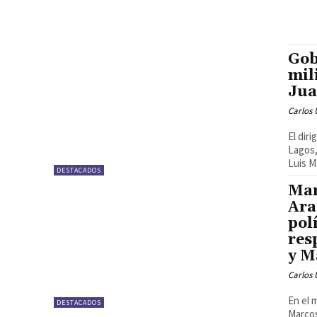
Gob
mil
Jua
Carlos 
El dir
Lagos,
Luis Ma
DESTACADOS
Mar
Ara
pol
res
y M
Carlos 
En el 
DESTACADOS
Marcos