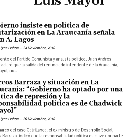
Luis Mayol
ierno insiste en política de
itarización en La Araucanía señala
n A. Lagos
Ugas Lisboa
-
24 Noviembre, 2018
igente del Partido Comunista y analista político, Juan Andrés
 aclaró que la salida del renunciado intendente de la Araucanía,
yol, no...
cos Barraza y situación en La
ucanía: “Gobierno ha optado por una
ítica de represión y la
ponsabilidad política es de Chadwick
ayol”
Ugas Lisboa
-
20 Noviembre, 2018
marco del caso Catrillanca, el ex ministro de Desarrollo Social,
 Barraza, indicó que la responsabilidad política es clave por parte