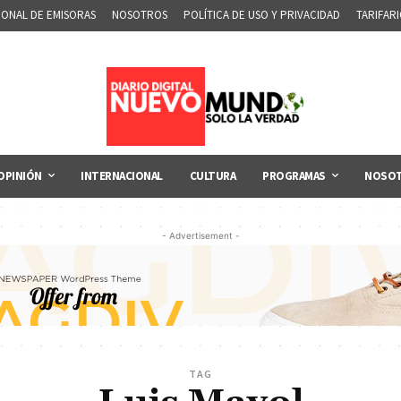
IONAL DE EMISORAS
NOSOTROS
POLÍTICA DE USO Y PRIVACIDAD
TARIFAR
OPINIÓN
INTERNACIONAL
CULTURA
PROGRAMAS
NOSO
- Advertisement -
TAG