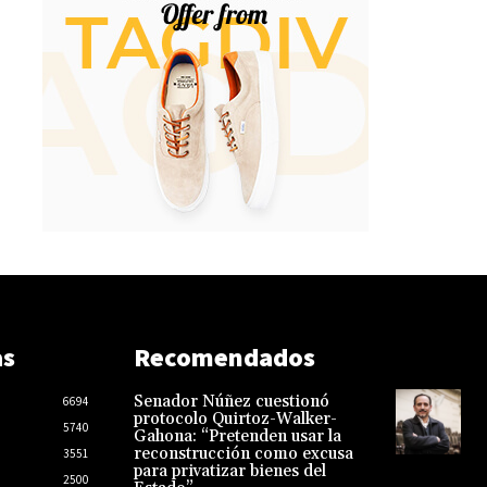
as
Recomendados
Senador Núñez cuestionó
6694
protocolo Quirtoz-Walker-
5740
Gahona: “Pretenden usar la
reconstrucción como excusa
3551
para privatizar bienes del
2500