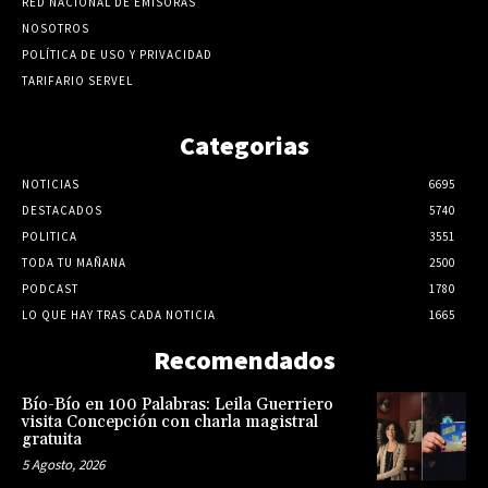
RED NACIONAL DE EMISORAS
NOSOTROS
POLÍTICA DE USO Y PRIVACIDAD
TARIFARIO SERVEL
Categorias
NOTICIAS
6695
DESTACADOS
5740
POLITICA
3551
TODA TU MAÑANA
2500
PODCAST
1780
LO QUE HAY TRAS CADA NOTICIA
1665
Recomendados
Bío-Bío en 100 Palabras: Leila Guerriero
visita Concepción con charla magistral
gratuita
5 Agosto, 2026