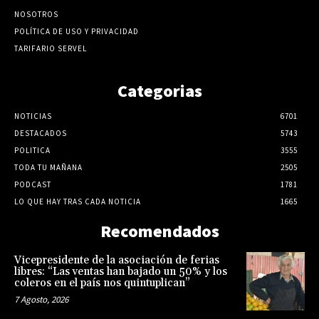
NOSOTROS
POLÍTICA DE USO Y PRIVACIDAD
TARIFARIO SERVEL
Categorias
NOTICIAS
6701
DESTACADOS
5743
POLITICA
3555
TODA TU MAÑANA
2505
PODCAST
1781
LO QUE HAY TRAS CADA NOTICIA
1665
Recomendados
Vicepresidente de la asociación de ferias
libres: “Las ventas han bajado un 50% y los
coleros en el país nos quintuplican”
7 Agosto, 2026