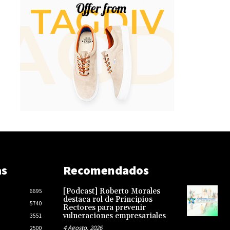
as
Recomendados
[Podcast] Roberto Morales
6695
destaca rol de Principios
5740
Rectores para prevenir
vulneraciones empresariales
3551
4 Agosto, 2026
2500