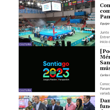
Con
com
Pan
Equipo
Junto 
Entre
inicio 
CULTURA
[Po
Mén
San
mús
Carlos 
Conoce
Paname
CULTURA
variad
Dan
fun