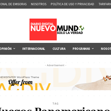
IONAL DE EMISORAS
NOSOTROS
POLÍTICA DE USO Y PRIVACIDAD
TARIFAR
OPINIÓN
INTERNACIONAL
CULTURA
PROGRAMAS
NOSO
- Advertisement -
TAG