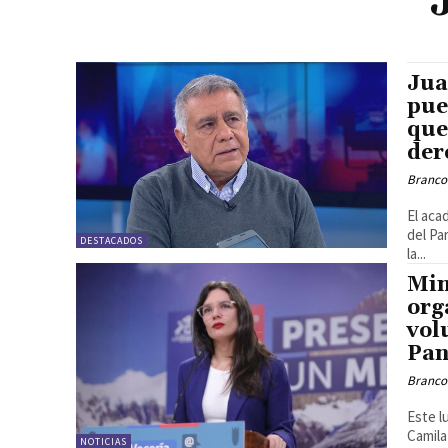
Jua
pue
que
der
Branco
El aca
del Pa
DESTACADOS
la...
Min
org
vol
Pan
Branco
Este l
Camila
NOTICIAS