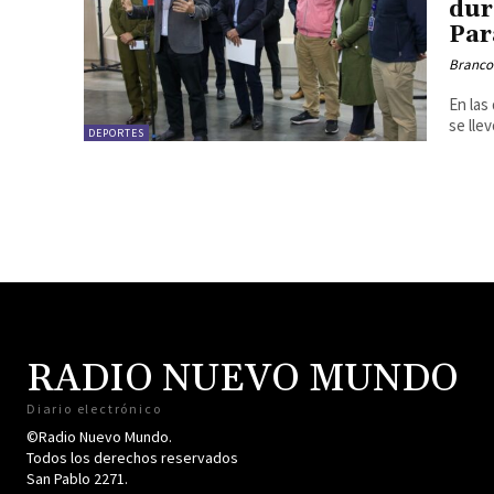
dur
Par
Branco
En las
se lle
DEPORTES
RADIO NUEVO MUNDO
Diario electrónico
©Radio Nuevo Mundo.
Todos los derechos reservados
San Pablo 2271.