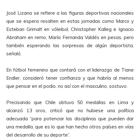
u
c
José Lizana se refiere a las figuras deportivas nacionales
t
que se espera resalten en estas jornadas como Marco y
o
Esteban Grimalt en vóleibol, Christopher Kalleg e Ignacio
r
Abraham en remo, María Fernanda Valdés en pesas, pero
d
también esperando las sorpresas de algún deportista,
e
señaló.
A
u
En fútbol femenino que contará con el liderazgo de Tiane
d
Endler, consideró tener confianza y que habría al menos
i
que pensar en el podio, no así con el masculino, sostuvo.
o
Precisando que Chile obtuvo 50 medallas en Lima y
alcanzó 13 oros, criticó que no hubiese una política
adecuada “para potenciar las disciplinas que pueden dar
una medalla, que es lo que han hecho otros países en vías
del desarrollo de su deporte”.