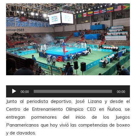
R
00:00
00:00
e
Junto al periodista deportivo, José Lizana y desde el
p
Centro de Entrenamiento Olímpico CEO en Ñuñoa, se
r
entregan pormenores del inicio de los Juegos
o
Panamericanos que hoy vivió las competencias de boxeo
d
y de clavados.