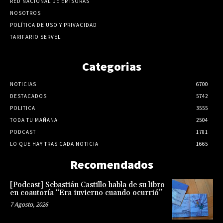
RED NACIONAL DE EMISORAS
NOSOTROS
POLÍTICA DE USO Y PRIVACIDAD
TARIFARIO SERVEL
Categorias
NOTICIAS
6700
DESTACADOS
5742
POLITICA
3555
TODA TU MAÑANA
2504
PODCAST
1781
LO QUE HAY TRAS CADA NOTICIA
1665
Recomendados
[Podcast] Sebastián Castillo habla de su libro
en coautoría “Era invierno cuando ocurrió”
7 Agosto, 2026