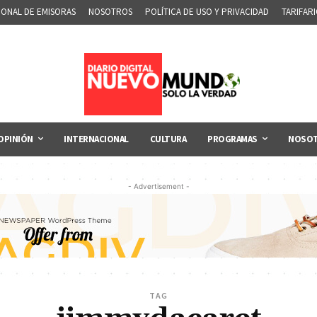
IONAL DE EMISORAS
NOSOTROS
POLÍTICA DE USO Y PRIVACIDAD
TARIFAR
OPINIÓN
INTERNACIONAL
CULTURA
PROGRAMAS
NOSO
- Advertisement -
TAG