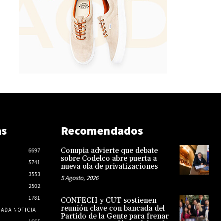
as
Recomendados
Conupia advierte que debate
6697
sobre Codelco abre puerta a
5741
nueva ola de privatizaciones
3553
5 Agosto, 2026
2502
1781
CONFECH y CUT sostienen
reunión clave con bancada del
CADA NOTICIA
Partido de la Gente para frenar