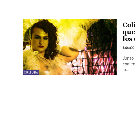
Col
que
los
Equipo
Junto 
coment
lo...
CULTURA