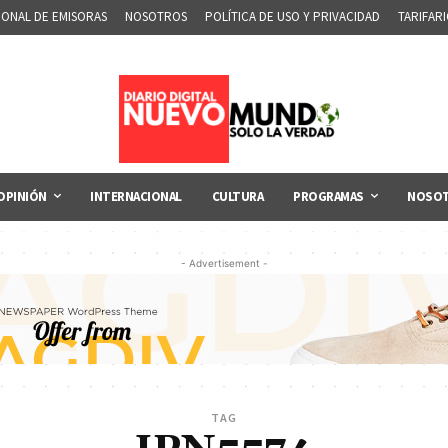
IONAL DE EMISORAS
NOSOTROS
POLÍTICA DE USO Y PRIVACIDAD
TARIFAR
OPINIÓN
INTERNACIONAL
CULTURA
PROGRAMAS
NOSO
- Advertisement -
TAG