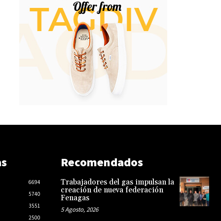
as
Recomendados
Trabajadores del gas impulsan la
6694
creación de nueva federación
5740
Fenagas
3551
5 Agosto, 2026
2500