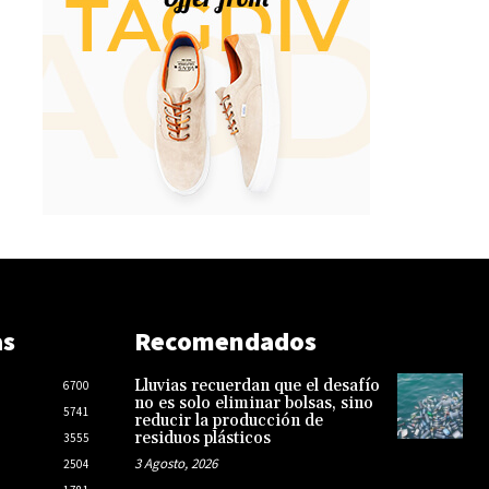
as
Recomendados
Lluvias recuerdan que el desafío
6700
no es solo eliminar bolsas, sino
5741
reducir la producción de
residuos plásticos
3555
3 Agosto, 2026
2504