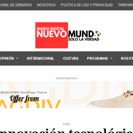
IONAL DE EMISORAS
NOSOTROS
POLÍTICA DE USO Y PRIVACIDAD
TARIFAR
OPINIÓN
INTERNACIONAL
CULTURA
PROGRAMAS
NOSO
- Advertisement -
TAG