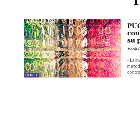
I
PUC
con
su 
María 
• La i
método
contro
CIENCIA