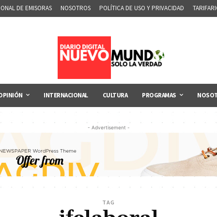
IONAL DE EMISORAS
NOSOTROS
POLÍTICA DE USO Y PRIVACIDAD
TARIFAR
OPINIÓN
INTERNACIONAL
CULTURA
PROGRAMAS
NOSO
- Advertisement -
TAG