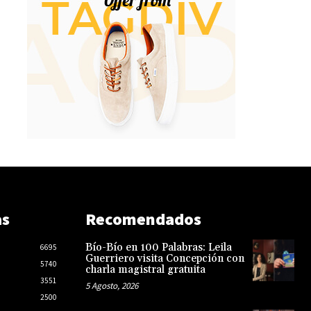
as
Recomendados
Bío-Bío en 100 Palabras: Leila
6695
Guerriero visita Concepción con
5740
charla magistral gratuita
3551
5 Agosto, 2026
2500